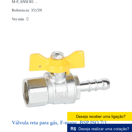
M-F, ANSI B1 ...
Referencia: 3515N
Ver más
Deseja receber uma ligação?
Válvula reta para gás, F-mang. BSP ISO 7/1.
R$
Deseja realizar uma cotação?