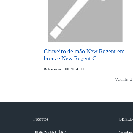
Chuveiro de mão New Regent em
bronze New Regent C ...
Referencia: 100196 43 00
Ver más
Produtos
GENEB
HIDROSSANITÁRIO
Genebre