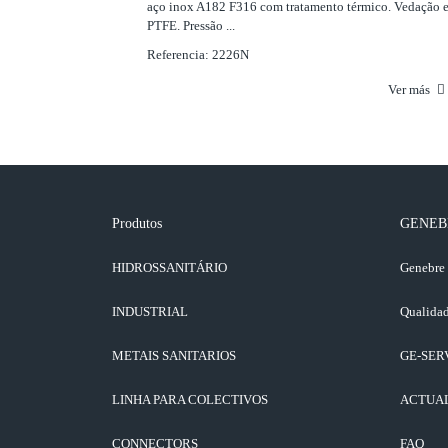
aço inox A182 F316 com tratamento térmico. Vedação 
PTFE. Pressão ...
Referencia: 2226N
Ver más
Produtos
GENEB
HIDROSSANITÁRIO
Genebre
INDUSTRIAL
Qualidad
METAIS SANITARIOS
GE-SER
LINHA PARA COLECTIVOS
ACTUA
CONNECTORS
FAQ