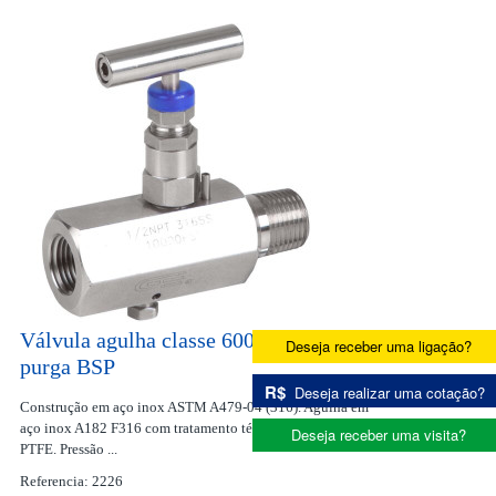
Válvula agulha classe 6000 lbs com
Deseja receber uma ligação?
purga BSP
R$
Deseja realizar uma cotação?
Construção em aço inox ASTM A479-04 (316). Agulha em
aço inox A182 F316 com tratamento térmico. Vedação em
Deseja receber uma visita?
PTFE. Pressão ...
Referencia: 2226