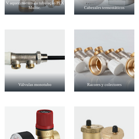
V. aquecimiento da tubulação PEX
Multic.
Cabezales termostáticos
Válvulas monotubo
Racores y colectores