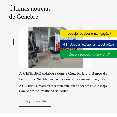
Últimas noticias
de Genebre
Deseja receber uma ligação?
R$
Deseja realizar uma cotação?
Deseja receber uma visita?
DAYS
A GENEBRE colabora com a Cruz Roja e o Banco de
309
Productos No Alimentarios com duas novas doações
 ofreciendo
La n
una 
A GENEBRE realizou recentemente duas doações à Cruz Roja
e ao Banco de Productos No Alime
Seguir leyendo